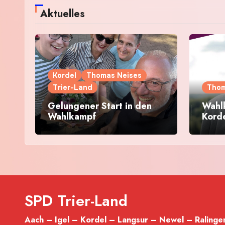
Aktuelles
Kordel
Thomas Neises
Trier-Land
Thom
Gelungener Start in den
Wahl
Wahlkampf
Kord
SPD Trier-Land
Aach – Igel – Kordel – Langsur – Newel – Ralingen