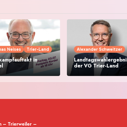
as Neises
Trier-Land
Alexander Schweitzer
kampfauftakt in
Landtagswahlergebnis
el
der VG Trier-Land
 – Trierweiler –