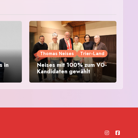
Thomas Neises
Trier-Land
 in
Neises mit 100% zum VG-
Kandidaten gewählt